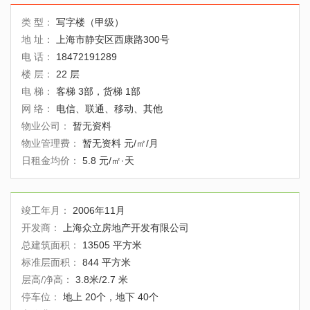
类 型：
写字楼（甲级）
地 址：
上海市静安区西康路300号
电 话：
18472191289
楼 层：
22 层
电 梯：
客梯 3部，货梯 1部
网 络：
电信、联通、移动、其他
物业公司：
暂无资料
物业管理费：
暂无资料 元/㎡/月
日租金均价：
5.8 元/㎡·天
竣工年月：
2006年11月
开发商：
上海众立房地产开发有限公司
总建筑面积：
13505 平方米
标准层面积：
844 平方米
层高/净高：
3.8米/2.7 米
停车位：
地上 20个，地下 40个