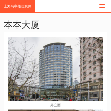
上海写字楼信息网
切
换
导
航
本本大厦
外立面