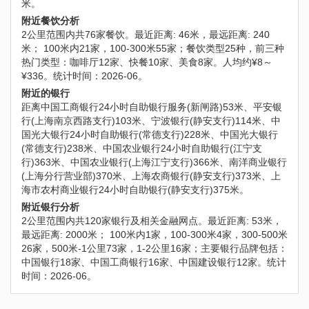
米。
附近餐饮分析
2公里范围内共76家餐饮。最近距离: 46米，最远距离: 240
米； 100米内21家，100-300米55家；餐饮类型25种，前三种
热门类型：咖啡厅12家、快餐10家、美食8家。人均约¥8～
¥336。统计时间：2026-06。
附近的银行
距离中国工商银行24小时自助银行服务(新闸路)53米、平安银
行(上海南京西路支行)103米、宁波银行(静安支行)114米、中
国光大银行24小时自助银行(常德支行)228米、中国光大银行
(常德支行)238米、中国农业银行24小时自助银行(江宁支
行)363米、中国农业银行(上海江宁支行)366米、南洋商业银行
(上海分行营业部)370米、上海农商银行(静安支行)373米、上
海市农村商业银行24小时自助银行(静安支行)375米。
附近银行分析
2公里范围内共120家银行及相关金融网点。最近距离: 53米，
最远距离: 2000米； 100米内1家，100-300米4家，300-500米
26家，500米-1公里73家，1-2公里16家；主要银行品牌包括：
中国银行18家、中国工商银行16家、中国建设银行12家。统计
时间：2026-06。