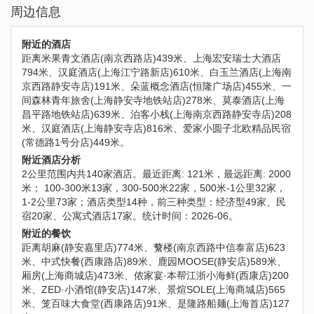
周边信息
附近的酒店
距离米果青文酒店(南京西路店)439米、上海宏安瑞士大酒店
794米、汉庭酒店(上海江宁路新店)610米、白玉兰酒店(上海南
京西路静安寺店)191米、朵蓝概念酒店(恒隆广场店)455米、一
间森林青年旅舍(上海静安寺地铁站店)278米、莫泰酒店(上海
昌平路地铁站店)639米、泊客小栈(上海南京西路静安寺店)208
米、汉庭酒店(上海静安寺店)816米、爱家小圆子北欧精品民宿
(常德路1号分店)449米。
附近酒店分析
2公里范围内共140家酒店。最近距离: 121米，最远距离: 2000
米； 100-300米13家，300-500米22家，500米-1公里32家，
1-2公里73家；酒店类型14种，前三种类型：经济型49家、民
宿20家、公寓式酒店17家。统计时间：2026-06。
附近的餐饮
距离胡麻(静安嘉里店)774米、蘩楼(南京西路中信泰富店)623
米、中式快餐(西康路店)89米、鹿园MOOSE(静安店)589米、
厢房(上海商城店)473米、侬家宴·本帮江浙小海鲜(西康店)200
米、ZED·小酒馆(静安店)147米、景煊SOLE(上海商城店)565
米、笼百味大食堂(西康路店)91米、是隆路船麺(上海首店)127