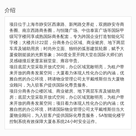
介绍
项目位于上海市静安区西康路、新闸路交界处，双拥静安寺商
务圈、南京西路商务圈，与恒隆广场、中信泰富广场等国际甲
级写字楼同享成熟国际商务配套，专为跨国企业打造智能化写
字楼；大楼共计22层，分商务办公区域、商业裙房、地下两层
车库及辅助用房；时尚外立面、独特的弧形建筑轮廓，赋予大
厦俊朗挺拔的光辉形象；360度全景开阔大堂在国际大师们的
灵感碰撞后更显富丽堂皇、雍容华贵。
项目底层大堂采取开放式空间，办公区域宽敞明亮，为租户带
来开放的商务发展空间；大厦着力体现人性化办公的内涵，优
雅自然的办公环境，聘请物业管理公司太平戴维斯但当大厦物
业顾问，为入驻客户提供国际化尊贵服务。
项目分商务办公楼区域、商业裙房、地下两层车库及辅助用
房；底层大堂采取开放式空间，办公区域宽敞明亮，为租户带
来开放的商务发展空间；项目着力体现人性化办公的内涵；优
雅自然的办公环境，聘请国际物业管理公司太平戴维斯但当大
厦物业顾问，为入驻客户提供国际化尊贵服务，5A智能化楼宇
控制系统有效保障大厦各系统24小时安全运作。