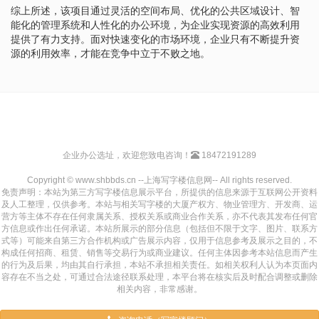
综上所述，该项目通过灵活的空间布局、优化的公共区域设计、智
能化的管理系统和人性化的办公环境，为企业实现资源的高效利用
提供了有力支持。面对快速变化的市场环境，企业只有不断提升资
源的利用效率，才能在竞争中立于不败之地。
企业办公选址，欢迎您致电咨询！
18472191289
Copyright © www.shbbds.cn --上海写字楼信息网-- All rights reserved.
免责声明：本站为第三方写字楼信息展示平台，所提供的信息来源于互联网公开资料
及人工整理，仅供参考。本站与相关写字楼的大厦产权方、物业管理方、开发商、运
营方等主体不存在任何隶属关系、授权关系或商业合作关系，亦不代表其发布任何官
方信息或作出任何承诺。本站所展示的部分信息（包括但不限于文字、图片、联系方
式等）可能来自第三方合作机构或广告展示内容，仅用于信息参考及展示之目的，不
构成任何招商、租赁、销售等交易行为或商业建议。任何主体因参考本站信息而产生
的行为及后果，均由其自行承担，本站不承担相关责任。如相关权利人认为本页面内
容存在不当之处，可通过合法途径联系处理，本平台将在核实后及时配合调整或删除
相关内容，非常感谢。